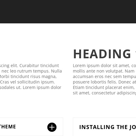
HEADING 
cing elit. Curabitur tincidunt
Lorem ipsum dolor sit amet, con
 nec leo rutrum tempus. Nulla
mollis ante non volutpat. Nam
orbi tincidunt risus magna,
accumsan eros nec sem tempus 
 Cras vel sollicitudin ipsum.
posuere lobortis felis. Donec at
 sodales ut. Lorem ipsum dolor
Etiam tincidunt placerat enim,
sit amet, consectetur adipiscing
 THEME
INSTALLING THE J