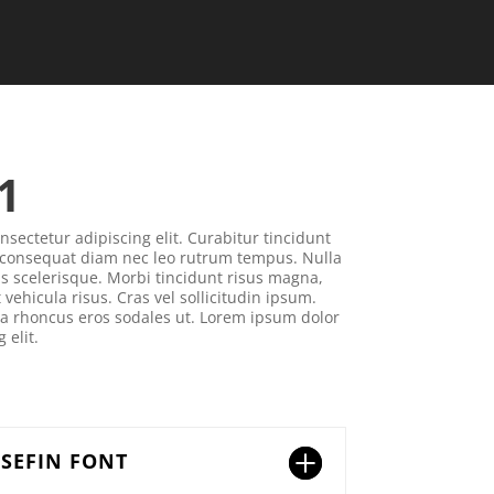
1
sectetur adipiscing elit. Curabitur tincidunt
 consequat diam nec leo rutrum tempus. Nulla
scelerisque. Morbi tincidunt risus magna,
 vehicula risus. Cras vel sollicitudin ipsum.
 a rhoncus eros sodales ut. Lorem ipsum dolor
 elit.
OSEFIN FONT