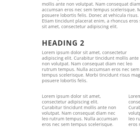
mollis ante non volutpat. Nam consequat diam
accumsan eros nec sem tempus scelerisque. M
posuere lobortis felis. Donec at vehicula risus.
Etiam tincidunt placerat enim, a rhoncus eros
sit amet, consectetur adipiscing elit.
HEADING 2
Lorem ipsum dolor sit amet, consectetur
adipiscing elit. Curabitur tincidunt mollis ante
non volutpat. Nam consequat diam nec leo
rutrum tempus. Nulla accumsan eros nec sem
tempus scelerisque. Morbi tincidunt risus ma
posuere lobortis felis.
Lorem ipsum dolor sit amet,
Lorem
consectetur adipiscing elit.
conse
Curabitur tincidunt mollis ante non
Curab
volutpat. Nam consequat diam nec
volut
leo rutrum tempus. Nulla accumsan
leo 
eros nec sem tempus scelerisque.
eros 