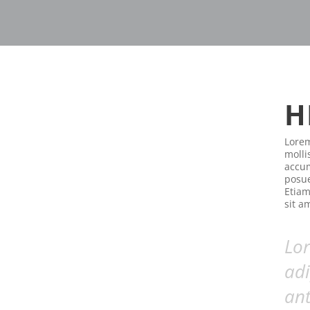
H
Lorem
molli
accum
posue
Etiam
sit a
Lor
adi
ant