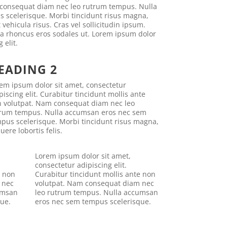
 consequat diam nec leo rutrum tempus. Nulla
scelerisque. Morbi tincidunt risus magna,
 vehicula risus. Cras vel sollicitudin ipsum.
 a rhoncus eros sodales ut. Lorem ipsum dolor
 elit.
EADING 2
em ipsum dolor sit amet, consectetur
piscing elit. Curabitur tincidunt mollis ante
 volutpat. Nam consequat diam nec leo
rum tempus. Nulla accumsan eros nec sem
pus scelerisque. Morbi tincidunt risus magna,
uere lobortis felis.
Lorem ipsum dolor sit amet,
consectetur adipiscing elit.
e non
Curabitur tincidunt mollis ante non
 nec
volutpat. Nam consequat diam nec
umsan
leo rutrum tempus. Nulla accumsan
ue.
eros nec sem tempus scelerisque.