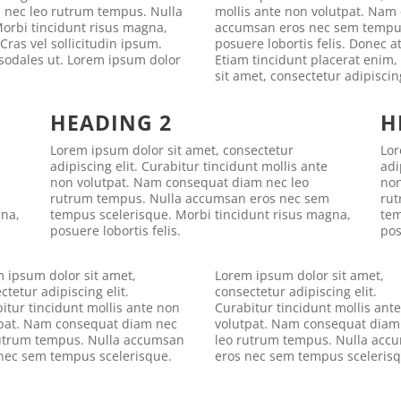
 nec leo rutrum tempus. Nulla
mollis ante non volutpat. Nam
orbi tincidunt risus magna,
accumsan eros nec sem tempus 
 Cras vel sollicitudin ipsum.
posuere lobortis felis. Donec at
 sodales ut. Lorem ipsum dolor
Etiam tincidunt placerat enim,
sit amet, consectetur adipiscing
HEADING 2
H
Lorem ipsum dolor sit amet, consectetur
Lor
adipiscing elit. Curabitur tincidunt mollis ante
adi
non volutpat. Nam consequat diam nec leo
non
rutrum tempus. Nulla accumsan eros nec sem
rut
gna,
tempus scelerisque. Morbi tincidunt risus magna,
tem
posuere lobortis felis.
pos
 ipsum dolor sit amet,
Lorem ipsum dolor sit amet,
ctetur adipiscing elit.
consectetur adipiscing elit.
itur tincidunt mollis ante non
Curabitur tincidunt mollis ant
pat. Nam consequat diam nec
volutpat. Nam consequat diam
rutrum tempus. Nulla accumsan
leo rutrum tempus. Nulla acc
nec sem tempus scelerisque.
eros nec sem tempus scelerisq