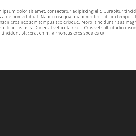
 ipsum dolor sit amet, consectetur adipiscing elit. Curabitur tinci
s ante non volutpat. Nam consequat diam nec leo rutrum tempus. 
san eros nec sem tempus scelerisque. Morbi tincidunt risus mag
re lobortis felis. Donec at vehicula risus. Cras vel sollicitudin ipsu
 tincidunt placerat enim, a rhoncus eros sodales ut.